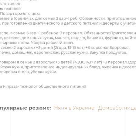
к технолог
ик технолог
 Повар горячего цеха
 семье в Гореничах. для семьи 2 взр+1 реб. Обязанности: приготовлени
, приготовления диетического и детского питания и десерты с учето
Заспе, в семье 6 взр +1 ребенок+3 персонал. Обязанности:Приготовле
 детское, домашняя кухня, мангал, тандыр, банкеты, фуршеты, кейте
рвировка стола. Уборка рабочей зоны.
 семье 2 взрослых +3 детей (2года, 13-15 лет) +3 персоналЗдоровое,
ечка, домашняя, европейская, русская кухня. Закупка продуктов,
оваром в семье 2 взрослых +5 детей (4,9,10,14,17 лет) +3 персоналЗдо
йская кухня, приготовление индивидуальных блюд, выпечка и десерт
рвировка стола, уборка кухни.
 и права- Технолог общественного питания
опулярные резюме:
Няня в Украине
,
Домработница