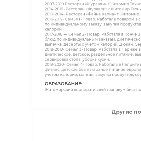
2007-2010 Ресторан «Журавли» г.Житомир Техни
2014-2016 -Ресторан «Журавли» г.Житомир.Техн
2010-2014- Ресторан «Файна Капна» г. Житомир.
2016-2017- Семья 1 -Повар. Работала поваром в
по индивидуальному заказу, закупка продуктов
калорий.
2017-2018 — Семья 2- Повар. Работала в Конче 
блюд по индивидуальным заказам, диетическое,
выпечка, десерты с учётом калорий, Дюкан. Се
2018-2019- Семья 3- Повар. Работала в Париже в
диетическое, детское, раздельное питание, вып
сервировка стола, уборка кухни.
2019-2020- Семья 4-Повар. Работала в Лепциге п
фитнес, детское без лактозное питание,европе
учётом калорий, мангал, закупка продуктов, се
ОБРАЗОВАНИЕ:
Житомирский кооперативный техникум бизнеса
Другие п