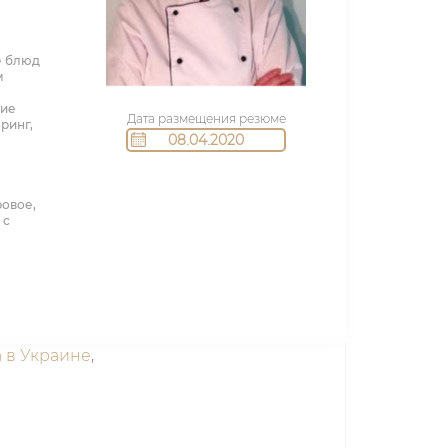
е блюд
м
ние
Дата размещения резюме
ринг,
08.04.2020
ровое,
 с
 в Украине
,