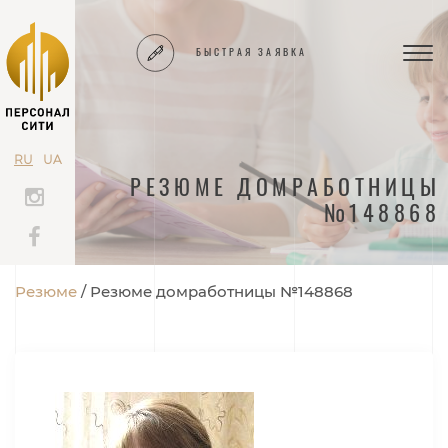
БЫСТРАЯ ЗАЯВКА
TOG
NAV
RU
UA
РЕЗЮМЕ ДОМРАБОТНИЦЫ
№148868
Резюме
Резюме домработницы №148868