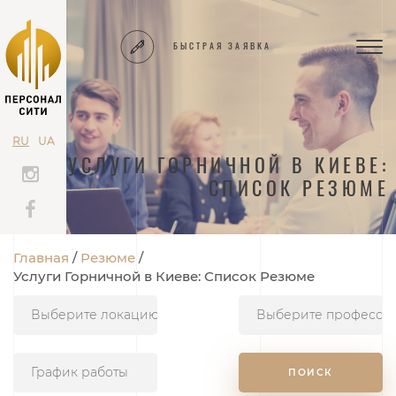
БЫСТРАЯ ЗАЯВКА
TOG
NAV
RU
UA
УСЛУГИ ГОРНИЧНОЙ В КИЕВЕ:
СПИСОК РЕЗЮМЕ
Главная
Резюме
Услуги Горничной в Киеве: Список Резюме
График работы
ПОИСК