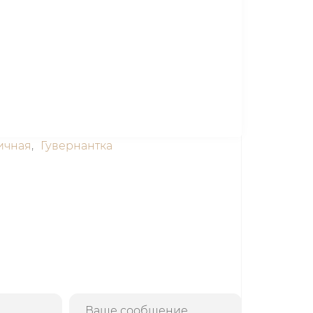
ичная
,
Гувернантка