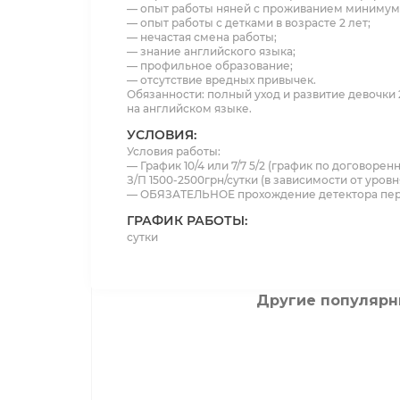
— опыт работы няней с проживанием минимум 
— опыт работы с детками в возрасте 2 лет;
— нечастая смена работы;
— знание английского языка;
— профильное образование;
— отсутствие вредных привычек.
Обязанности: полный уход и развитие девочки 
на английском языке.
УСЛОВИЯ:
Условия работы:
— График 10/4 или 7/7 5/2 (график по договоре
З/П 1500-2500грн/сутки (в зависимости от уровн
— ОБЯЗАТЕЛЬНОЕ прохождение детектора пер
ГРАФИК РАБОТЫ:
сутки
Другие популярн