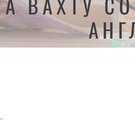
НА ВАХТУ С
АНГ
им