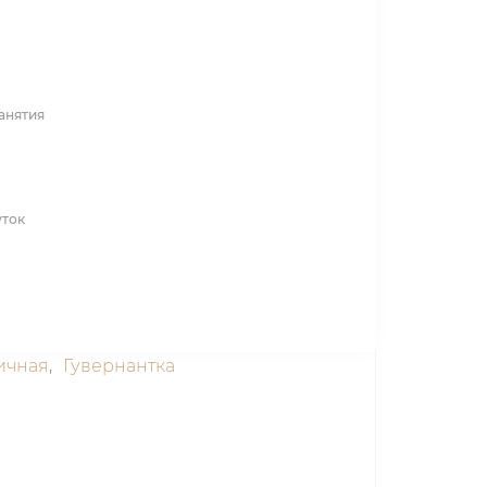
анятия
уток
ичная
,
Гувернантка