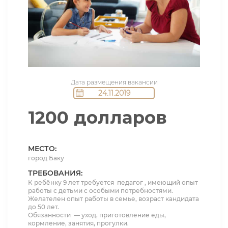
Дата размещения вакансии
24.11.2019
1200 долларов
МЕСТО:
город Баку
ТРЕБОВАНИЯ:
К ребёнку 9 лет требуется педагог , имеющий опыт
работы с детьми с особыми потребностями.
Желателен опыт работы в семье, возраст кандидата
до 50 лет.
Обязанности — уход, приготовление еды,
кормление, занятия, прогулки.