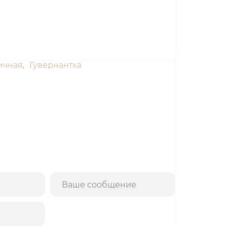
ичная
,
Гувернантка