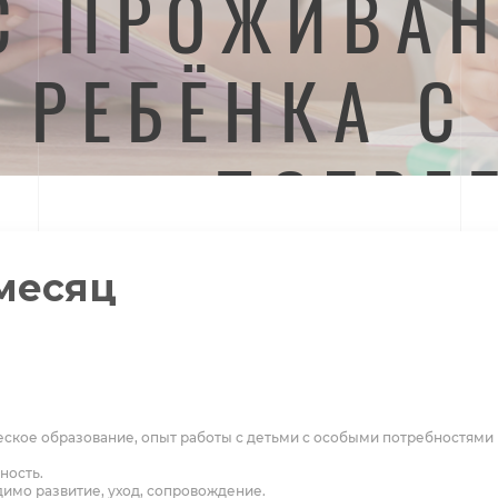
С ПРОЖИВАН
РЕБЁНКА С
ПОТРЕ
месяц
ческое образование, опыт работы с детьми с особыми потребностями
ность.
димо развитие, уход, сопровождение.