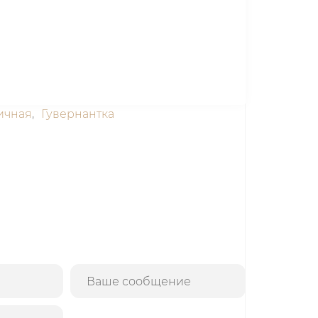
ичная
,
Гувернантка