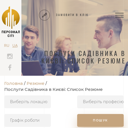
ЗАМОВИТИ В КЛІК
TOG
NAV
RU
UA
ПОСЛУГИ САДІВНИКА В
КИЄВІ: СПИСОК РЕЗЮМЕ
Головна
Резюме
Послуги Садівника в Києві: Список Резюме
Графік роботи
ПОШУК